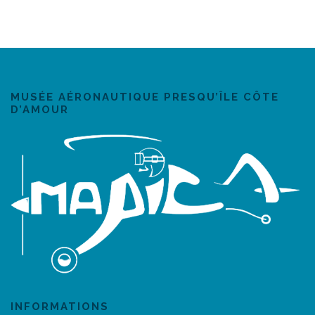
MUSÉE AÉRONAUTIQUE PRESQU’ÎLE CÔTE
D’AMOUR
INFORMATIONS