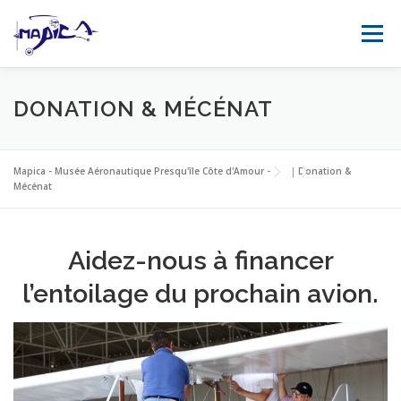
Aller au contenu
Menu
ACCUEIL
MUSÉE
ÉVÈNEMENTS
DONATION & MÉCÉNAT
COLLECTION
SIMULATEUR DE VOL
MÉDIAS
Mapica - Musée Aéronautique Presqu'île Côte d'Amour -
|
Donation &
Mécénat
FR
SOUTENIR
CONTACT
Aidez-nous à financer
l’entoilage du prochain avion.