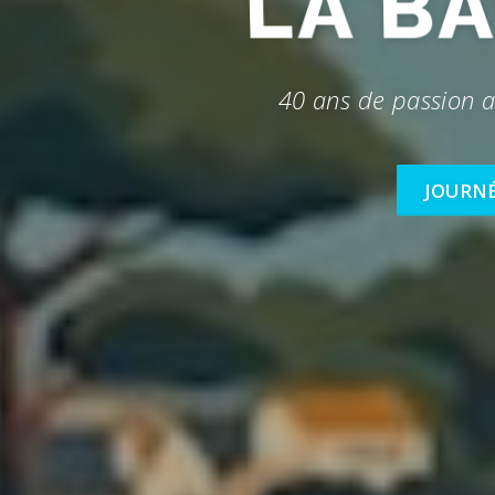
LA B
40 ans de passion a
JOURNÉ