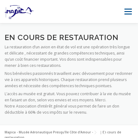
Aller au contenu
Menu
ACCUEIL
MUSÉE
ÉVÈNEMENTS
EN COURS DE RESTAURATION
La restauration d’un avion en état de vol est une opération très longue
et délicate , nécessitant de grandes compétences techniques, ainsi
COLLECTION
SIMULATEUR DE VOL
MÉDIAS
qu’un coût financier important. Vos dons sont indispensables pour
mener à bien ces restaurations.
Nos bénévoles passionnés travaillent avec dévouement pour redonner
FR
vie à ces appareils historiques. Chaque restauration prend plusieurs
SOUTENIR
CONTACT
années et nécessite des compétences techniques pointues.
L’accès au musée est gratuit. Vous pouvez contribuer à la vie du musée
en faisant un don, selon vos envies et vos moyens. Merci.
Notre Association d’intérêt général vous permet de faire un don
déductible à 66% de vos impôts sur le revenu.
Mapica - Musée Aéronautique Presqu'île Côte d'Amour -
|
En cours de
restauration