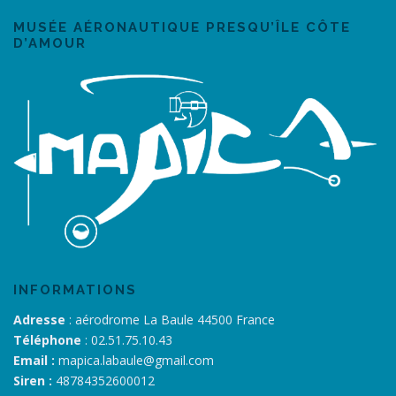
MUSÉE AÉRONAUTIQUE PRESQU’ÎLE CÔTE
D’AMOUR
INFORMATIONS
Adresse
: aérodrome La Baule 44500 France
Téléphone
: 02.51.75.10.43
Email :
mapica.labaule@gmail.com
Siren :
48784352600012